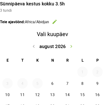
Sünnipäeva kestus kokku 3.5h
3 tundi
edit
Teie ajavöönd:
Africa/Abidjan
Ajavööndi 
Vali kuupäev
august 2026
keyboard_arrow_left
keyboard_arrow_right
Tagasi juuli 2
Edasi 
E
T
K
N
R
L
P
1
2
3
4
5
6
7
8
9
10
11
12
13
14
15
16